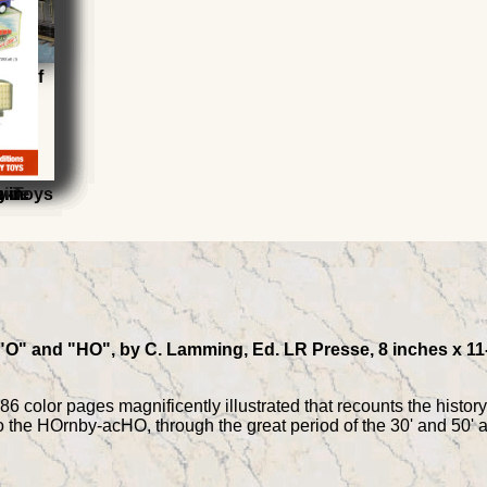
ons of
ing
ure
uide
uide
uide
uide
ky-Toys
 in
" and "HO", by C. Lamming, Ed. LR Presse, 8 inches x 11-½
286 color pages magnificently illustrated that recounts the his
o the HOrnby-acHO, through the great period of the 30' and 50' a