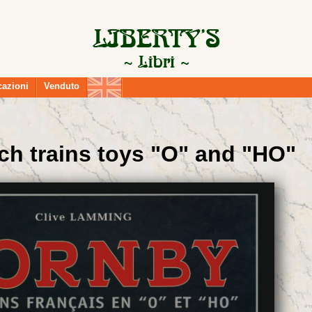
cazioni
Venduto
h trains toys "O" and "HO"