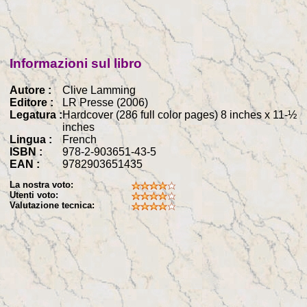
Informazioni sul libro
Autore :
Clive Lamming
Editore :
LR Presse (2006)
Legatura :
Hardcover (286 full color pages) 8 inches x 11-½
inches
Lingua :
French
ISBN :
978-2-903651-43-5
EAN :
9782903651435
La nostra voto:
Utenti voto:
Valutazione tecnica: