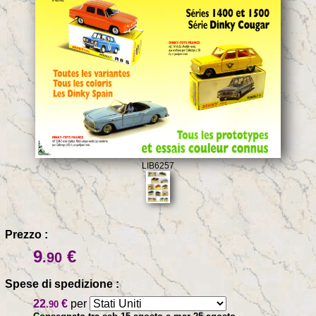
LIB6257
Prezzo :
9
€
.90
Spese di spedizione :
22
€
per
.90